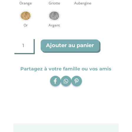
Orange
Griotte
Aubergine
Or
Argent
quantité
Ajouter au panier
de
Trio
de
petits
Partagez à votre famille ou vos amis
ballons