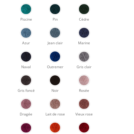
Piscine
Pin
Cèdre
Azur
Jean clair
Marine
Naval
Outremer
Gris clair
Gris foncé
Noir
Rosée
Dragée
Lait de rose
Vieux rose