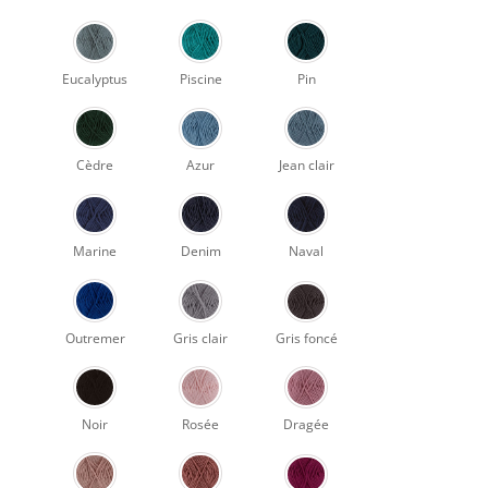
Eucalyptus
Piscine
Pin
Cèdre
Azur
Jean clair
Marine
Denim
Naval
Outremer
Gris clair
Gris foncé
Noir
Rosée
Dragée