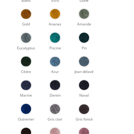
Blanc
Ecru
Dune
Gold
Ananas
Amande
Eucalyptus
Piscine
Pin
Cèdre
Azur
Jean délavé
Marine
Denim
Naval
Outremer
Gris clair
Gris foncé