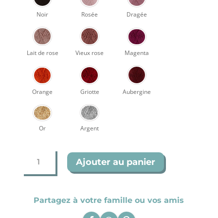
Noir
Rosée
Dragée
Lait de rose
Vieux rose
Magenta
Orange
Griotte
Aubergine
Or
Argent
quantité
Ajouter au panier
de
Vespa
Partagez à votre famille ou vos amis