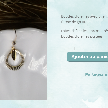
Boucles d’oreilles avec une 
forme de goutte.
Faites défiler les photos (pr
boucles d’oreilles portées).
1 en stock
Ajouter au pani
quantité
de
Gabrielle,
Partagez à 
doré