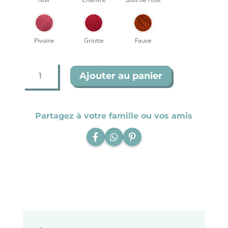
Pivoine
Griotte
Fauve
quantité
Ajouter au panier
de
coeur
(taille
S)
Partagez à votre famille ou vos amis
coton
éco-
responsable