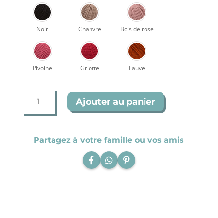
Noir
Chanvre
Bois de rose
Pivoine
Griotte
Fauve
quantité
Ajouter au panier
de
Ampoule
(coton
éco-
Partagez à votre famille ou vos amis
responsable)